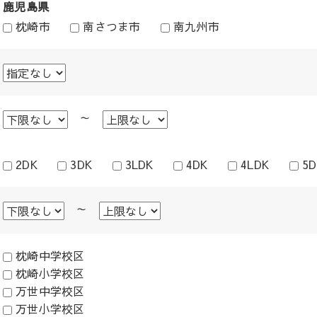
鹿児島県
枕崎市
南さつま市
南九州市
～
2DK
3DK
3LDK
4DK
4LDK
5D
～
枕崎中学校区
枕崎小学校区
万世中学校区
万世小学校区