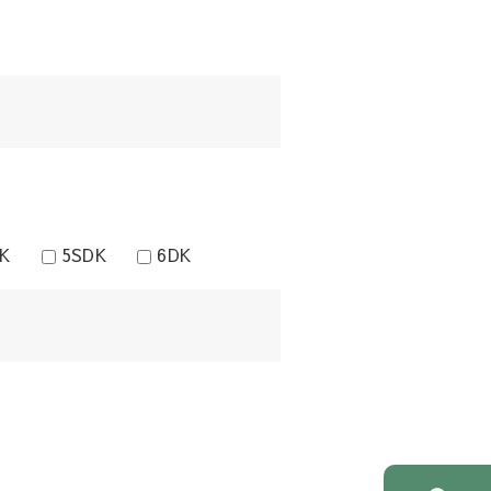
K
5SDK
6DK