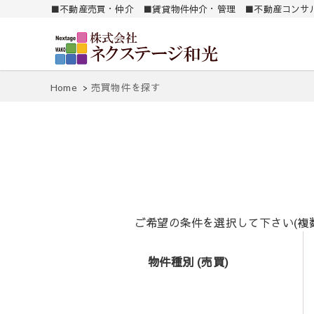
■不動産売買・仲介 ■賃貸物件仲介・管理 ■不動産コンサ
南薩地区（加世田）を中心に売買・賃貸別件を紹介します。
㈱ ネクステージ和
Home
売買物件を探す
ご希望の条件を選択して下さい(複
物件種別 (売買)