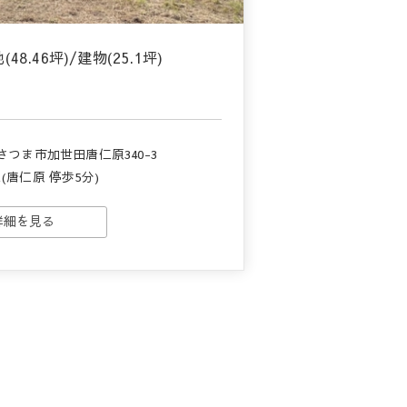
8.46坪)/建物(25.1坪)
さつま市加世田唐仁原340-3
(唐仁原 停歩5分)
詳細を見る