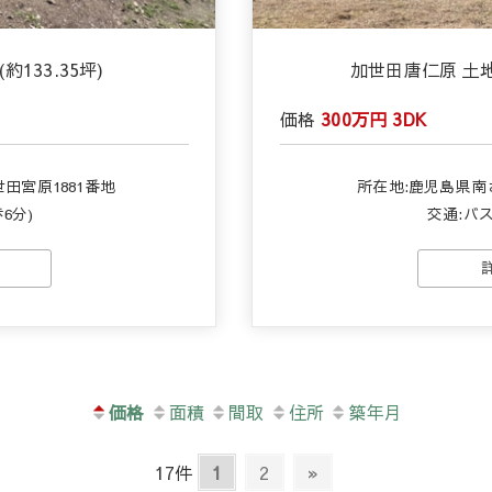
約133.35坪)
加世田唐仁原 土地(4
価格
300万円
3DK
田宮原1881番地
所在地:鹿児島県南
6分)
交通:バス
価格
面積
間取
住所
築年月
17件
1
2
»