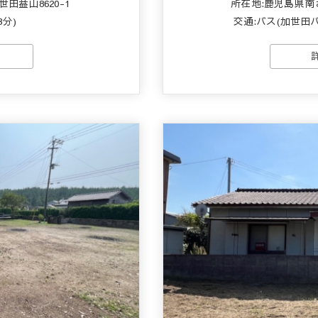
田益山8620-1
所在地:鹿児島県南
3分)
交通:バス(加世田