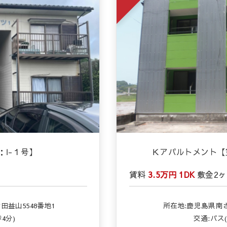
Ⅰ-１号】
Ｋアパルトメント【空
賃料
3.5万円
1DK
敷金
2
益山5548番地1
所在地:鹿児島県南さ
4分)
交通:バス