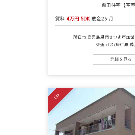
前田住宅【空
賃料
4万円
5DK
敷金
2ヶ月
所在地:鹿児島県南さつま市加世田
交通:バス(唐仁原 停
詳細を見る
UP