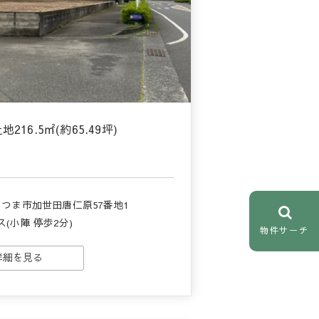
216.5㎡(約65.49坪)
つま市加世田唐仁原57番地1
ス(小陣 停歩2分)
物件サーチ
詳細を見る