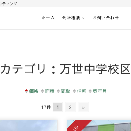
ルティング
ホーム
会社概要
お問い合わせ
光-南さつま市加世田の不動
カテゴリ：万世中学校
価格
面積
間取
住所
築年月
17件
1
2
»
UP