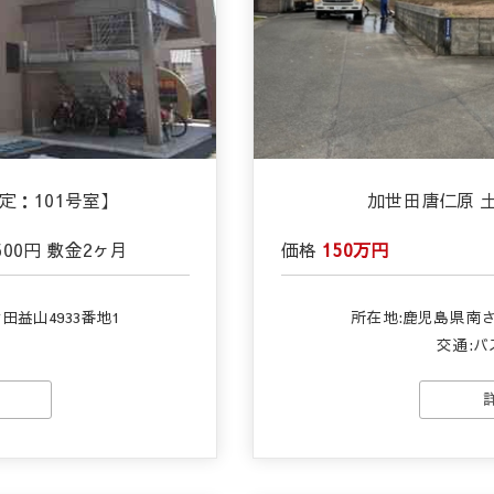
定：101号室】
加世田唐仁原 土地
500円
敷金
2ヶ月
価格
150万円
益山4933番地1
所在地:鹿児島県南さ
交通:バ