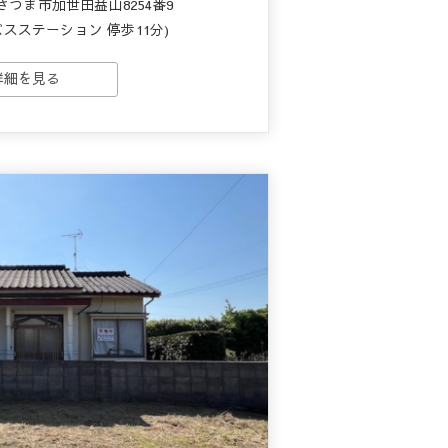
さつま市加世田益山8254番9
バスステーション 停歩11分)
詳細を見る