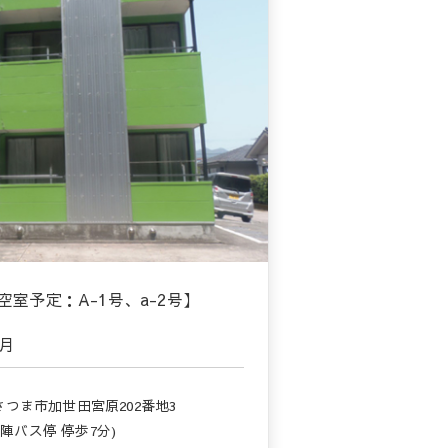
室予定：A-1号、a-2号】
ヶ月
つま市加世田宮原202番地3
(陣バス停 停歩7分)