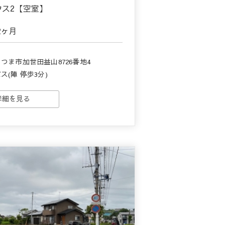
ウス2【空室】
2ヶ月
つま市加世田益山8726番地4
ス(陣 停歩3分)
詳細を見る