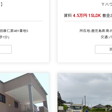
室】
Ｙハ
賃料
4.5万円
1SLDK
敷金
唐仁原481番地5
所在地:鹿児島県南さ
歩1分)
交通:バ