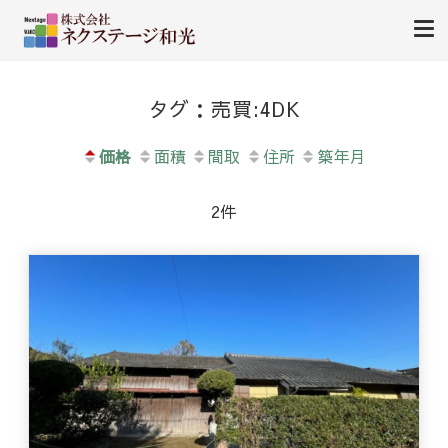
南薩地区（加世田）を中心に売買・賃貸別件を紹介します。
㈱ ネクステージ和光-南さつ
タグ：売買:4DK
ま市加世田の不動産（売買・
賃貸）
価格
面積
間取
住所
築年月
2件