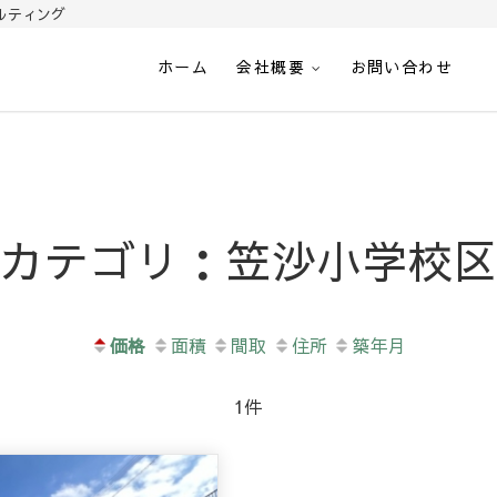
ルティング
ホーム
会社概要
お問い合わせ
光-南さつま市加世田の不動
カテゴリ：笠沙小学校
価格
面積
間取
住所
築年月
1件