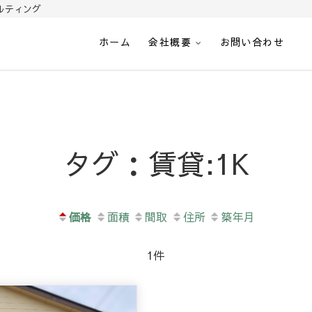
ルティング
ホーム
会社概要
お問い合わせ
光-南さつま市加世田の不動
タグ：賃貸:1K
価格
面積
間取
住所
築年月
1件