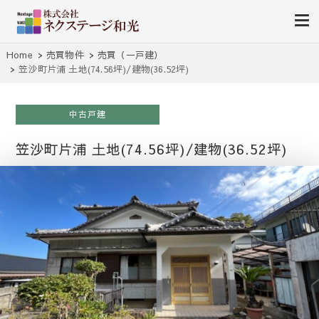
南薩地区（加世田）を中心に売買・賃貸別件を紹介します。
㈱ ネクステージ和光-南さつ
Home
売買物件
売買（一戸建）
笠沙町片浦 土地(74.56坪)/建物(36.52坪)
ま市加世田の不動産（売買・
賃貸）
中古戸建
笠沙町片浦 土地(74.56坪)/建物(36.52坪)