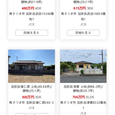
建物(約31.9坪)
建物(29.37坪)
460万円
4DK
615万円
5DK
南さつま市 加世田武田15346番
南さつま市 加世田武田16830番
地1
地1
バス
バス
加世田唐仁原 土地(48.46坪)/
加世田津貫 土地(約66.2坪)/
建物(25.1坪)
建物(約20.7坪)
300万円
3DK
700万円
3LDK
南さつま市 加世田唐仁原340-3
南さつま市 加世田津貫8222番地
バス
１
バス