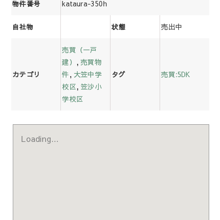
kataura-350h
物件番号
売出中
自社物
状態
売買（一戸
建）
,
売買物
件
,
大笠中学
売買:5DK
カテゴリ
タグ
校区
,
笠沙小
学校区
Loading...