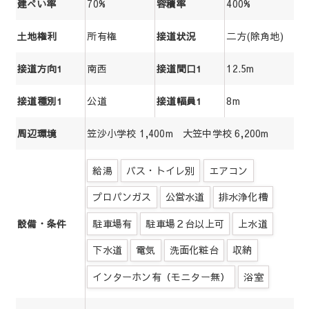
70%
400%
建ぺい率
容積率
所有権
二方(除角地)
土地権利
接道状況
南西
12.5m
接道方向1
接道間口1
公道
8m
接道種別1
接道幅員1
笠沙小学校 1,400m 大笠中学校 6,200m
周辺環境
給湯
バス・トイレ別
エアコン
プロパンガス
公営水道
排水浄化槽
駐車場有
駐車場２台以上可
上水道
設備・条件
下水道
電気
洗面化粧台
収納
インターホン有（モニター無）
浴室