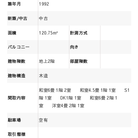
1992
築年月
中古
新築/中古
120.75m²
面積
計測方式
バルコニー
向き
地上2階
建物階数
部屋階数
木造
建物構造
和室6畳 1階 2室 和室4.5畳 1階 1室 S1
階 1室 DK1階 1室 和室6畳 2階 1
間取内容
室 洋室4畳 2階 1室
空有
駐車場
取引態様