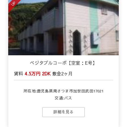
UP
ベジタブルコーポ【空室：E号】
賃料
4.5万円
2DK
敷金
2ヶ月
所在地:鹿児島県南さつま市加世田武田17021
交通:バス
詳細を見る