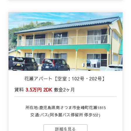
花瀬アパート【空室：102号・202号】
賃料
3.5万円
2DK
敷金
2ヶ月
所在地:鹿児島県南さつま市金峰町花瀬1815
交通:バス(阿多麓バス停留所 停歩5分)
詳細を見る