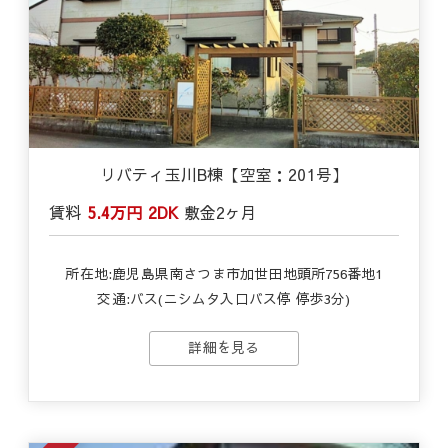
リバティ玉川B棟【空室：201号】
賃料
5.4万円
2DK
敷金
2ヶ月
所在地:鹿児島県南さつま市加世田地頭所756番地1
交通:バス(ニシムタ入口バス停 停歩3分)
詳細を見る