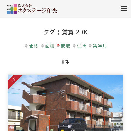
南薩地区（加世田）を中心に売買・賃貸別件を紹介します。
㈱ ネクステージ和光-南さつ
タグ：賃貸:2DK
ま市加世田の不動産（売買・
賃貸）
価格
面積
間取
住所
築年月
6件
UP