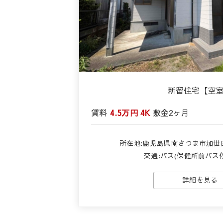
新留住宅【空
賃料
4.5万円
4K
敷金
2ヶ月
所在地:鹿児島県南さつま市加世田
交通:バス(保健所前バス停
詳細を見る