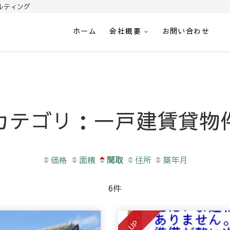
ルティング
ホーム
会社概要
お問い合わせ
光-南さつま市加世田の不動
カテゴリ：一戸建賃貸物
価格
面積
間取
住所
築年月
6件
UP