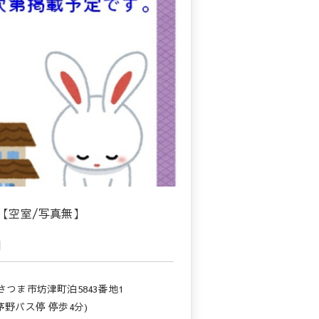
【空室/写真無】
月
さつま市坊津町泊5843番地1
茅野バス停 停歩4分)