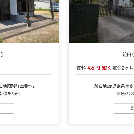
室】
前田
賃料
4万円
5DK
敷金
2ヶ
地頭所町22番地2
所在地:鹿児島県南さ
 停歩3分)
交通:バス