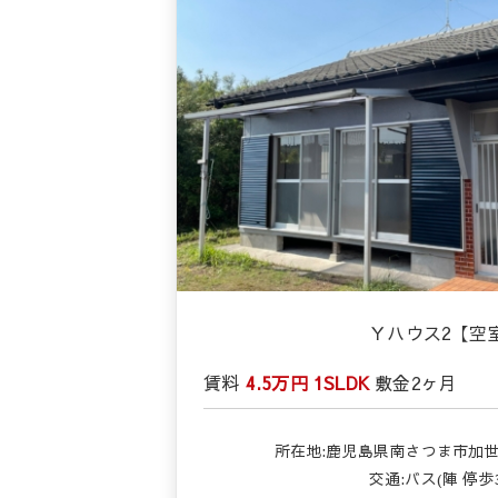
Ｙハウス2【空
賃料
4.5万円
1SLDK
敷金
2ヶ月
所在地:鹿児島県南さつま市加世田
交通:バス(陣 停歩