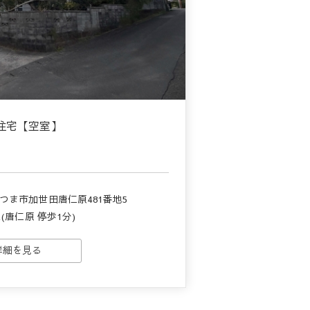
住宅【空室】
月
つま市加世田唐仁原481番地5
(唐仁原 停歩1分)
詳細を見る