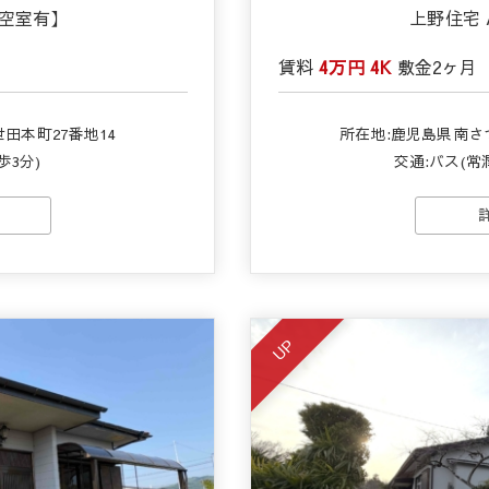
/空室有】
上野住宅
賃料
4万円
4K
敷金
2ヶ月
田本町27番地14
所在地:鹿児島県南さ
歩3分)
交通:バス(常
UP