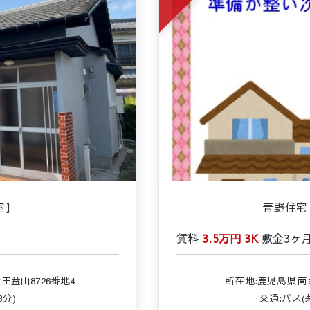
室】
青野住宅
賃料
3.5万円
3K
敷金
3ヶ
益山8726番地4
所在地:鹿児島県南
3分)
交通:バス(